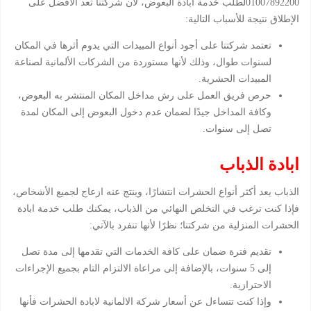
01007892200لطلب خدمة ابادة البعوض، لأن شركتنا تعد الأفضل على
الإطلاق نتيجة للأسباب التالية:
تعتمد شركتنا على أجود أنواع المبيدات التي يدوم أثرها في المكان
لسنوات طوال، وذلك لأنها مستوردة من الشركات الألمانية لصناعة
المبيدات الحشرية.
حرص فريق العمل على رش مداخل المكان المنتشر به البعوض،
وكافة المداخل جيدًا لضمان عدم دخول البعوض إلى المكان لمدة
تصل إلى سنوات.
ابادة الذباب
الذباب يعد أكثر أنواع الحشرات انتشارًا، وينتج عنه ازعاج لجميع الأشخاص،
فإذا كنت ترغب في التخلص النهائي من الذباب، يمكنك طلب خدمة ابادة
الحشرات المنزلية من شركتنا؛ نظرًا لأنها تنفرد بالآتي:
تقديم فترة ضمان على كافة الخدمات التي تقدمها إلى مدة تصل
إلى 5 سنوات، بالإضافة إلى مراعاة الالتزام التام بجميع الإجراءات
الاحترازية.
وإذا كنت تتساءل عن أسعار شركة الالمانية لابادة الحشرات فأنها