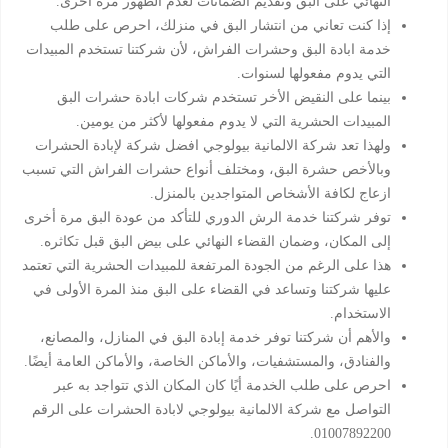
النهائي على البق وتقديم الضمانات لعدم الظهور مرة أخرى.
إذا كنت تعاني من انتشار البق في منزلك، احرص على طلب
خدمة ابادة البق وحشرات الفراش، لأن شركتنا تستخدم المبيدات
التي يدوم مفعولها لسنوات.
بينما على النقيض الأخر تستخدم شركات ابادة حشرات البق
المبيدات الحشرية التي لا يدوم مفعولها لأكثر من يومين.
ولهذا تعد شركة الالمانية بيولوجي افضل شركة لإبادة الحشرات
وبالأخص حشرة البق، ومختلف أنواع حشرات الفراش التي تسبب
ازعاج لكافة الأشخاص المتواجدين بالمنزل.
توفر شركتنا خدمة الرش الدوري للتأكد من عودة البق مرة أخرى
إلى المكان، وضمان القضاء النهائي على بيض البق قبل تكاثره.
هذا على الرغم من الجودة المرتفعة للمبيدات الحشرية التي تعتمد
عليها شركتنا وتساعد في القضاء على البق منذ المرة الأولى في
الاستخدام.
والأهم أن شركتنا توفر خدمة إبادة البق في المنازل، والمصانع،
والفنادق، والمستشفيات، والأماكن الخاصة، والأماكن العامة أيضًا.
احرص على طلب الخدمة أيًا كان المكان الذي تتواجد به عبر
التواصل مع شركة الالمانية بيولوجي لابادة الحشرات على الرقم
01007892200.