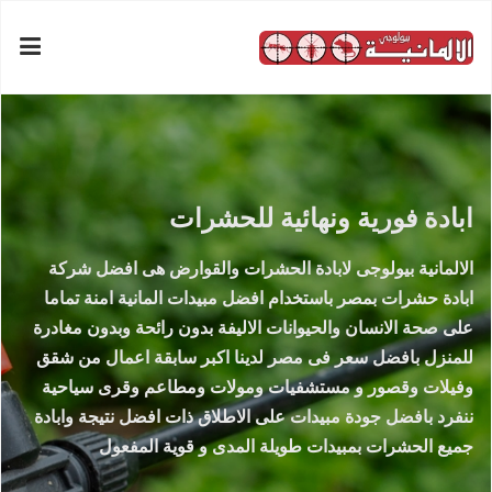
ابادة فورية ونهائية للحشرات
الالمانية بيولوجى لابادة الحشرات والقوارض هى افضل شركة
ابادة حشرات بمصر باستخدام افضل مبيدات المانية امنة تماما
على صحة الانسان والحيوانات الاليفة بدون رائحة وبدون مغادرة
للمنزل بافضل سعر فى مصر لدينا اكبر سابقة اعمال من شقق
وفيلات وقصور و مستشفيات ومولات ومطاعم وقرى سياحية
ننفرد بافضل جودة مبيدات على الاطلاق ذات افضل نتيجة وابادة
جميع الحشرات بمبيدات طويلة المدى و قوية المفعول