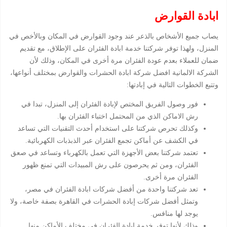
ابادة القوارض
يصاب جميع الأشخاص بالذعر عند وجود القوارض في المكان وبالأخص في
المنزل، ولهذا توفر شركتنا خدمة ابادة الفئران على الإطلاق، مع تقديم
ضمان للعملاء بعدم عودة الفئران مرة أخرى في المكان، وذلك لأن
الشركة الالمانية افضل شركة ابادة الحشرات والقوارض بمختلف أنواعها،
وتتبع الخطوات التالية في إبادتها:
فور وصول الفريق المختص لإبادة الفئران إلى المنزل، تبدا في
رش الاماكن الذي من المحتمل اختباء الفئران بها.
وكذلك تحرص شركتنا على استخدام أحدث التقنيات التي تساعد
في الكشف عن أماكن تجمع الفئران عبر الذبذبات الكهربائية.
تعتمد شركتنا بعض الأجهزة التي تعمل بالكهرباء وتساعد في صعق
الفئران، ومن ثم يحرصون على رش المبيدات التي تمنع ظهور
الفئران مرة أخرى.
تعد شركتنا واحدة من أفضل شركات ابادة الفئران في مصر،
وتمثل أفضل شركات إبادة الحشرات في القاهرة بصفة خاصة، ولا
يوجد لها منافس.
وذلك لأنها توفر خدمة ابادة الفئران في مختلف الأماكن منها