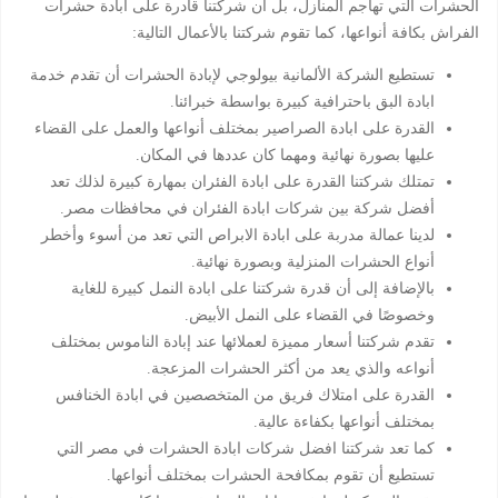
الحشرات التي تهاجم المنازل، بل أن شركتنا قادرة على ابادة حشرات
الفراش بكافة أنواعها، كما تقوم شركتنا بالأعمال التالية:
تستطيع الشركة الألمانية بيولوجي لإبادة الحشرات أن تقدم خدمة
ابادة البق باحترافية كبيرة بواسطة خبرائنا.
القدرة على ابادة الصراصير بمختلف أنواعها والعمل على القضاء
عليها بصورة نهائية ومهما كان عددها في المكان.
تمتلك شركتنا القدرة على ابادة الفئران بمهارة كبيرة لذلك تعد
أفضل شركة بين شركات ابادة الفئران في محافظات مصر.
لدينا عمالة مدربة على ابادة الابراص التي تعد من أسوء وأخطر
أنواع الحشرات المنزلية وبصورة نهائية.
بالإضافة إلى أن قدرة شركتنا على ابادة النمل كبيرة للغاية
وخصوصًا في القضاء على النمل الأبيض.
تقدم شركتنا أسعار مميزة لعملائها عند إبادة الناموس بمختلف
أنواعه والذي يعد من أكثر الحشرات المزعجة.
القدرة على امتلاك فريق من المتخصصين في ابادة الخنافس
بمختلف أنواعها بكفاءة عالية.
كما تعد شركتنا افضل شركات ابادة الحشرات في مصر التي
تستطيع أن تقوم بمكافحة الحشرات بمختلف أنواعها.