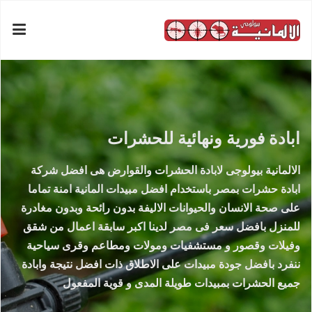
ابادة فورية ونهائية للحشرات
الالمانية بيولوجى لابادة الحشرات والقوارض هى افضل شركة
ابادة حشرات بمصر باستخدام افضل مبيدات المانية امنة تماما
على صحة الانسان والحيوانات الاليفة بدون رائحة وبدون مغادرة
للمنزل بافضل سعر فى مصر لدينا اكبر سابقة اعمال من شقق
وفيلات وقصور و مستشفيات ومولات ومطاعم وقرى سياحية
ننفرد بافضل جودة مبيدات على الاطلاق ذات افضل نتيجة وابادة
جميع الحشرات بمبيدات طويلة المدى و قوية المفعول