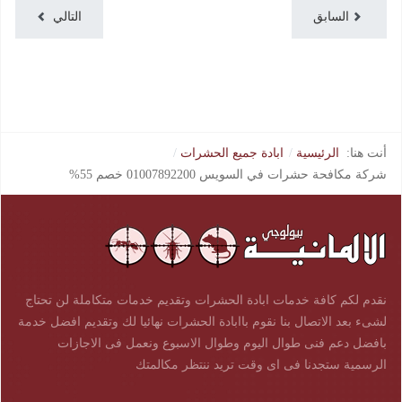
السابق
التالي
أنت هنا:
الرئيسية
ابادة جميع الحشرات
شركة مكافحة حشرات في السويس 01007892200 خصم 55%
نقدم لكم كافة خدمات ابادة الحشرات وتقديم خدمات متكاملة لن تحتاج
لشىء بعد الاتصال بنا نقوم باابادة الحشرات نهائيا لك وتقديم افضل خدمة
بافضل دعم فنى طوال اليوم وطوال الاسبوع ونعمل فى الاجازات
الرسمية ستجدنا فى اى وقت تريد ننتظر مكالمتك