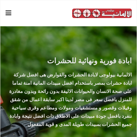
ابادة فورية ونهائية للحشرات
الالمانية بيولوجى لابادة الحشرات والقوارض هى افضل شركة
ابادة حشرات بمصر باستخدام افضل مبيدات المانية امنة تماما
على صحة الانسان والحيوانات الاليفة بدون رائحة وبدون مغادرة
للمنزل بافضل سعر فى مصر لدينا اكبر سابقة اعمال من شقق
وفيلات وقصور و مستشفيات ومولات ومطاعم وقرى سياحية
ننفرد بافضل جودة مبيدات على الاطلاق ذات افضل نتيجة وابادة
جميع الحشرات بمبيدات طويلة المدى و قوية المفعول