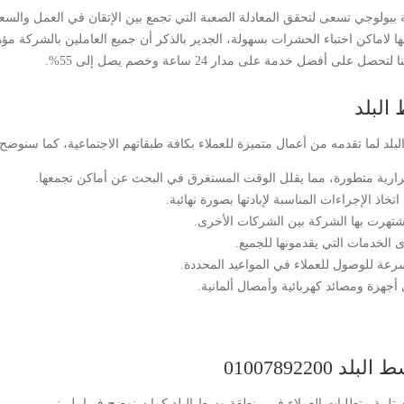
ة حشرات في وسط البلد 01007892200 الالمانية بيولوجي تسعى لتحقق المعادلة الصعبة التي تجمع بين الإتقا
اماكن اختباء الحشرات بسهولة، الجدير بالذكر أن جميع العاملين بالشركة مؤه
أفضل خدمة على مدار 24 ساعة وخصم يصل إلى 55%.
لبلد
 لما تقدمه من أعمال متميزة للعملاء بكافة طبقاتهم الاجتماعية، كما سنوضح 
رارية متطورة، مما يقلل الوقت المستغرق في البحث عن أماكن تجمعها.
ذ الإجراءات المناسبة لإبادتها بصورة نهائية.
 اشتهرت بها الشركة بين الشركات الأخرى.
 الخدمات التي يقدمونها للجميع.
عة للوصول للعملاء في المواعيد المحددة.
هزة ومصائد كهربائية وأمصال ألمانية.
010078922
لبية متطلبات العملاء في منطقة وسط البلد كما سنوضح فيما يلي: