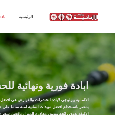
الرئيسية
اباد
ابادة فورية ونهائية لل
الالمانية بيولوجى لابادة الحشرات والقوارض هى افض
بمصر باستخدام افضل مبيدات المانية امنة تماما على ص
الاليفة بدون رائحة وبدون مغادرة للمنزل بافضل سعر ف