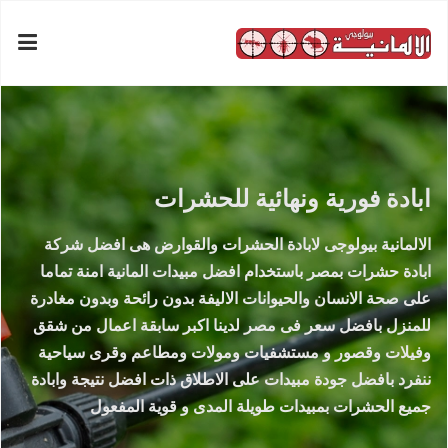
ابادة فورية ونهائية للحشرات
الالمانية بيولوجى لابادة الحشرات والقوارض هى افضل شركة
ابادة حشرات بمصر باستخدام افضل مبيدات المانية امنة تماما
على صحة الانسان والحيوانات الاليفة بدون رائحة وبدون مغادرة
للمنزل بافضل سعر فى مصر لدينا اكبر سابقة اعمال من شقق
وفيلات وقصور و مستشفيات ومولات ومطاعم وقرى سياحية
ننفرد بافضل جودة مبيدات على الاطلاق ذات افضل نتيجة وابادة
جميع الحشرات بمبيدات طويلة المدى و قوية المفعول