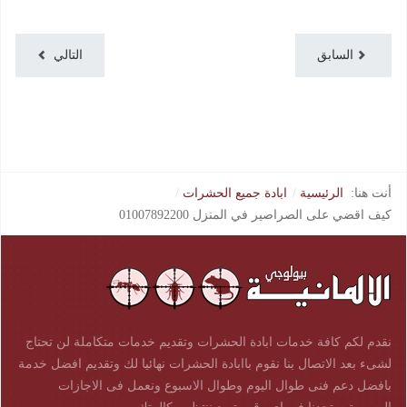
السابق
التالي
أنت هنا:
الرئيسية
ابادة جميع الحشرات
كيف اقضي على الصراصير في المنزل 01007892200
نقدم لكم كافة خدمات ابادة الحشرات وتقديم خدمات متكاملة لن تحتاج
لشىء بعد الاتصال بنا نقوم باابادة الحشرات نهائيا لك وتقديم افضل خدمة
بافضل دعم فنى طوال اليوم وطوال الاسبوع ونعمل فى الاجازات