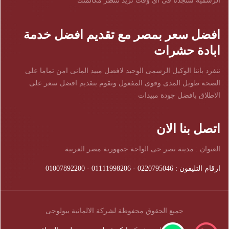
الرسمية ستجدنا فى اى وقت تريد ننتظر مكالمتك
افضل سعر بمصر مع تقديم افضل خدمة
ابادة حشرات
ننفرد باننا الوكيل الرسمى الوحيد لافضل مبيد المانى امن تماما على
الصحة طويل المدى وقوى المفعول ونقوم بتقديم افضل سعر على
الاطلاق بافضل جودة مبيدات
اتصل بنا الان
العنوان : مدينة نصر حى الواحة جمهورية مصر العربية
ارقام التليفون : 0220795046 - 01111998206 - 01007892200
جميع الحقوق محفوظة لشركة الالمانية بيولوجى