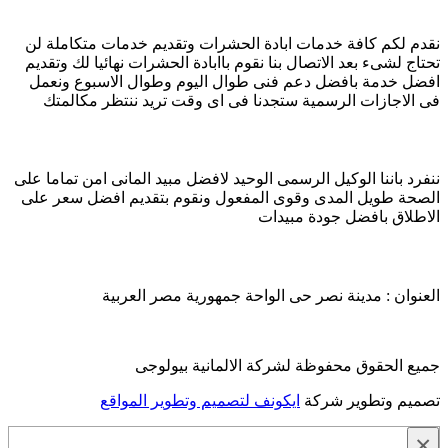
نقدم لكم كافة خدمات ابادة الحشرات وتقديم خدمات متكاملة لن
تحتاج لشىء بعد الاتصال بنا نقوم باابادة الحشرات نهائيا لك وتقديم
افضل خدمة بافضل دعم فنى طوال اليوم وطوال الاسبوع ونعمل
فى الاجازات الرسمية ستجدنا فى اى وقت تريد ننتظر مكالمتك
افضل سعر بمصر مع تقديم افضل خدمة ابادة حشرات
ننفرد باننا الوكيل الرسمى الوحيد لافضل مبيد المانى امن تماما على
الصحة طويل المدى وقوى المفعول ونقوم بتقديم افضل سعر على
الاطلاق بافضل جودة مبيدات
اتصل بنا الان
العنوان : مدينة نصر حى الواحة جمهورية مصر العربية
ارقام التليفون : 0220795046 - 01111998206 - 01007892200
جميع الحقوق محفوظة لشركة الالمانية بيولوجى
تصميم وتطوير شركة
ايكونف لتصميم وتطوير المواقع
×