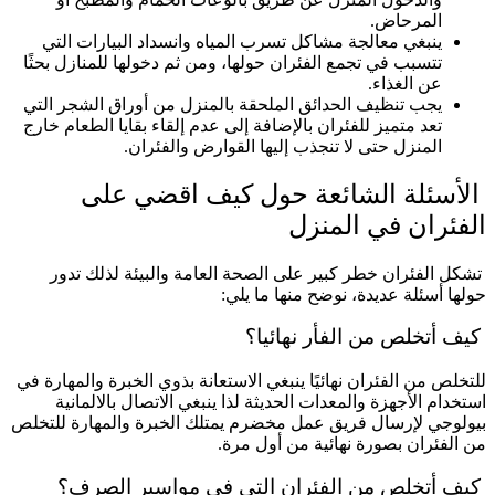
المرحاض.
ينبغي معالجة مشاكل تسرب المياه وانسداد البيارات التي
تتسبب في تجمع الفئران حولها، ومن ثم دخولها للمنازل بحثًا
عن الغذاء.
يجب تنظيف الحدائق الملحقة بالمنزل من أوراق الشجر التي
تعد متميز للفئران بالإضافة إلى عدم إلقاء بقايا الطعام خارج
المنزل حتى لا تنجذب إليها القوارض والفئران.
الأسئلة الشائعة حول كيف اقضي على
الفئران في المنزل
تشكل الفئران خطر كبير على الصحة العامة والبيئة لذلك تدور
حولها أسئلة عديدة، نوضح منها ما يلي:
كيف أتخلص من الفأر نهائيا؟
للتخلص من الفئران نهائيًا ينبغي الاستعانة بذوي الخبرة والمهارة في
استخدام الأجهزة والمعدات الحديثة لذا ينبغي الاتصال بالالمانية
بيولوجي لإرسال فريق عمل مخضرم يمتلك الخبرة والمهارة للتخلص
من الفئران بصورة نهائية من أول مرة.
كيف أتخلص من الفئران التي في مواسير الصرف؟