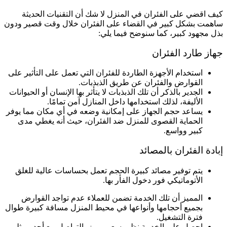
كيف اقضي على الفئران في المنزل لا شك أن التقنيات الحديثة
ساهمت بشكل كبير في القضاء على الفئران خلال وقت قصير ودون
بذل مجهود كبير، كما سنوضح فيما يلي:
جهاز طارد الفئران
استخدام الأجهزة الطاردة للفئران التي تعمل على التأثير على
القوارض والفئران عن طريق الذبذبات.
الجدير بالذكر أن تلك الذبذبات لا يتأثر بها الإنسان أو الحيوانات
الأليفة، لذلك استخدامها داخل المنازل آمن تمامًا.
يساعد حجم الجهاز على إمكانية وضعه في أي مكان مما يوفر
الحماية القصوى للمنزل ضد الفئران، حيث أنه يغطي مدى
كبير وواسع.
إبادة الفئران بالمصائد
يتم توفير مصائد كبيرة الحجم تعمل بحساسات عالية للغلق
الأتوماتيكي فور دخول الفأر بها.
المميز أن تلك الخدمة تضمن للعملاء عدم تواجد القوارض
بجميع أحجامها وأنواعها في محيط المنزل مسافة كبيرة طوال
فترة التشغيل.
احصل على الخدمة نظير سعر مميز بالتواصل مع أحد ممثلي